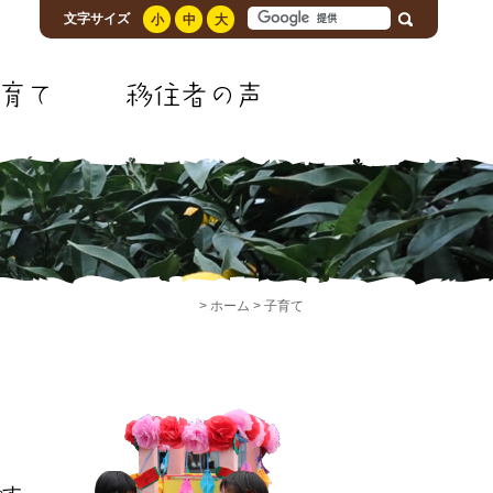
文字サイズ
小
中
大
>
ホーム
> 子育て