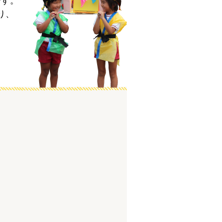
です。
り、
。